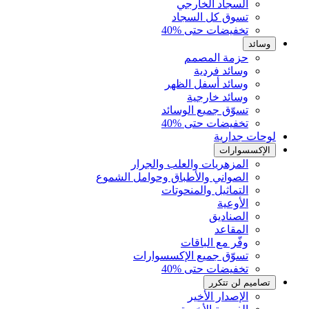
السجاد الخارجي
تسوق كل السجاد
تخفيضات حتى %40
وسائد
حزمة المصمم
وسائد فردية
وسائد أسفل الظهر
وسائد خارجية
تسوّق جميع الوسائد
تخفيضات حتى %40
لوحات جدارية
الإكسسوارات
المزهريات والعلب والجرار
الصواني والأطباق وحوامل الشموع
التماثيل والمنحوتات
الأوعية
الصناديق
المقاعد
وفّر مع الباقات
تسوّق جميع الإكسسوارات
تخفيضات حتى %40
تصاميم لن تتكرر
الإصدار الأخير