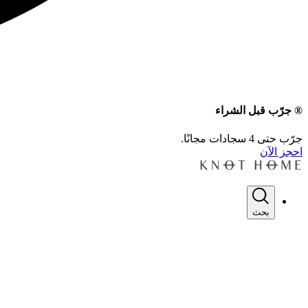
® جرّب قبل الشراء
جرّب حتى 4 سجادات مجانًا.
احجز الآن
بحث