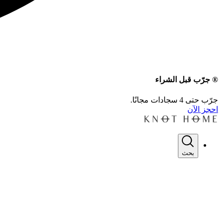
® جرّب قبل الشراء
جرّب حتى 4 سجادات مجانًا.
احجز الآن
بحث