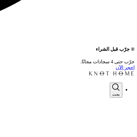
® جرّب قبل الشراء
جرّب حتى 4 سجادات مجانًا.
احجز الآن
بحث