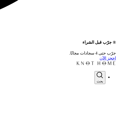
® جرّب قبل الشراء
جرّب حتى 4 سجادات مجانًا.
احجز الآن
بحث