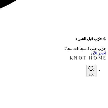
® جرّب قبل الشراء
جرّب حتى 4 سجادات مجانًا.
احجز الآن
بحث