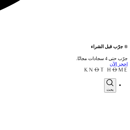
® جرّب قبل الشراء
جرّب حتى 4 سجادات مجانًا.
احجز الآن
بحث