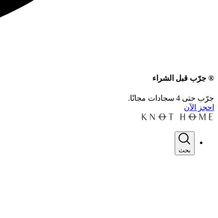
® جرّب قبل الشراء
جرّب حتى 4 سجادات مجانًا.
احجز الآن
بحث